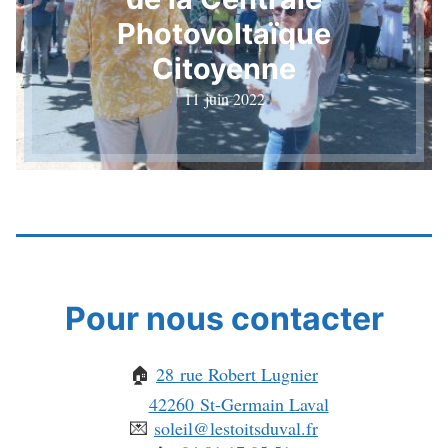
Photovoltaïque
Citoyenne
11 juin 2022
Pour nous contacter
🏠
28 rue Robert Lugnier
42260 St-Germain Laval
💌
soleil@lestoitsduval.fr